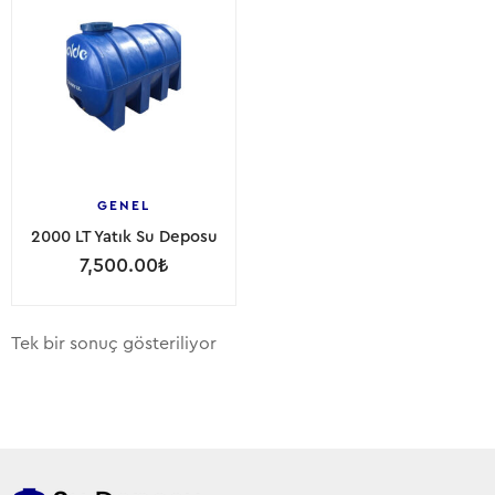
GENEL
2000 LT Yatık Su Deposu
7,500.00
₺
Tek bir sonuç gösteriliyor