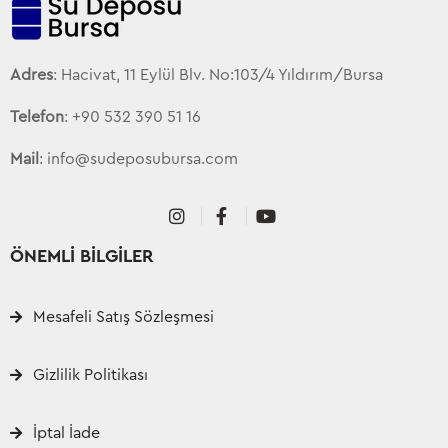
Adres
: Hacivat, 11 Eylül Blv. No:103/4 Yıldırım/Bursa
Telefon
: +90 532 390 51 16
Mail
: info@sudeposubursa.com
ÖNEMLİ BİLGİLER
Mesafeli Satış Sözleşmesi
Gizlilik Politikası
İptal İade