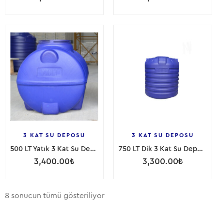
3 KAT SU DEPOSU
3 KAT SU DEPOSU
500 LT Yatık 3 Kat Su Deposu
750 LT Dik 3 Kat Su Deposu
3,400.00
₺
3,300.00
₺
8 sonucun tümü gösteriliyor