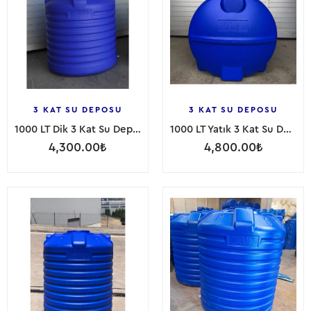
3 KAT SU DEPOSU
3 KAT SU DEPOSU
1000 LT Dik 3 Kat Su Deposu
1000 LT Yatık 3 Kat Su Deposu
4,300.00
₺
4,800.00
₺