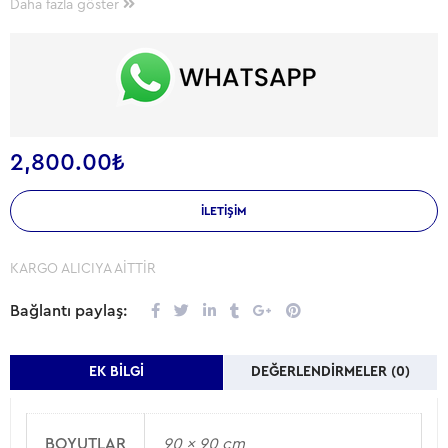
Daha fazla göster
500 Litre Hacme sahiptir.
2,800.00
₺
İLETIŞIM
KARGO ALICIYA AİTTİR
Bağlantı paylaş:
EK BILGI
DEĞERLENDIRMELER (0)
BOYUTLAR
90 × 90 cm