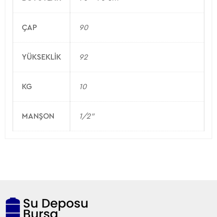
ÇAP
90
YÜKSEKLIK
92
KG
10
MANŞON
1/2"