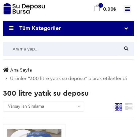
0
0.00
₺
Tüm Kategoriler
Ana Sayfa
Ürünler “300 litre yatık su deposu” olarak etiketlendi
300 litre yatık su deposu