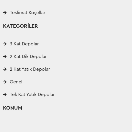
Teslimat Koşulları
KATEGORİLER
3 Kat Depolar
2 Kat Dik Depolar
2 Kat Yatık Depolar
Genel
Tek Kat Yatık Depolar
KONUM