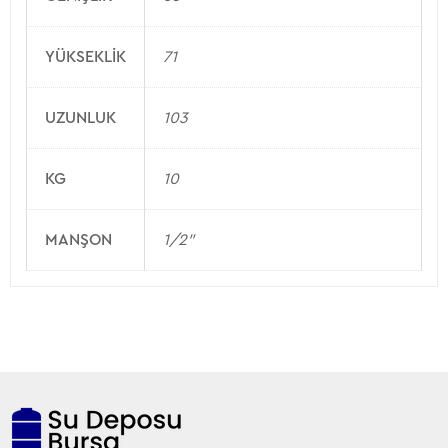
YÜKSEKLIK
71
UZUNLUK
103
KG
10
MANŞON
1/2"