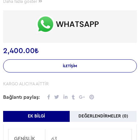
Daha fazla göster
300 Litre Hacme sahiptir.
2,400.00
₺
İLETIŞIM
KARGO ALICIYA AİTTİR
Bağlantı paylaş:
EK BILGI
DEĞERLENDIRMELER (0)
GENIŞLIK
63